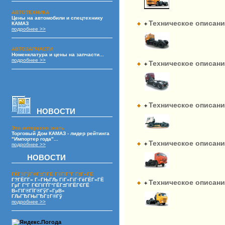
АВТОТЕХНИКА
Цены на автомобили и спецтехнику
Техническое описание
КАМАЗ
+
подробнее >>
АВТОЗАПЧАСТИ
Номенклатура и цены на запчасти...
подробнее >>
Техническое описание
+
Техническое описание
+
НОВОСТИ
Это интересно знать
Торговый Дом КАМАЗ - лидер рейтинга
"Импортер года"...
Техническое описание
+
подробнее >>
НОВОСТИ
ГЌГ®ГўГ®Г±ГІГЁ Г®ГІГ°Г Г±Г«ГЁ
Г?ГЁГ­Г» Г–ГЊГЉ ГіГ«ГіГ·ГёГЁГ«ГЁ
Техническое описание
+
ГµГ Г°Г ГЄГІГҐГ°ГЁГ±ГІГЁГЄГЁ
В«ГІГ®ГЇГ®ГўГ»ГµВ»
ГЉГЂГЊГЂГ‡Г®Гў
подробнее >>